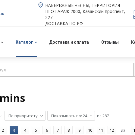
НАБЕРЕЖНЫЕ ЧЕЛНЫ, ТЕРРИТОРИЯ
ПГО ГАРАЖ-2000, Казанский проспект,
ок
227
ДОСТАВКА ПО РФ
Каталог
Доставка и оплата
Отзывы
К
mins
По приоритету
Показывать по: 24
из
287
2
3
4
5
6
7
8
9
10
11
12
из