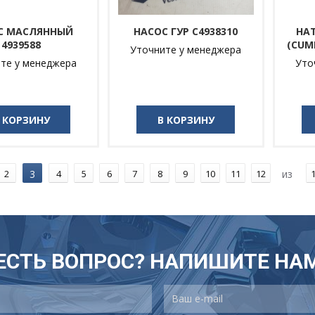
С МАСЛЯННЫЙ
НАСОС ГУР С4938310
НА
4939588
(CUM
Уточните у менеджера
те у менеджера
Уто
 КОРЗИНУ
В КОРЗИНУ
2
3
4
5
6
7
8
9
10
11
12
из
ЕСТЬ ВОПРОС? НАПИШИТЕ НА