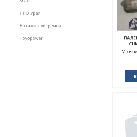
SORL
НПО Урал
Натяжители, ремни
ПАЛЕ
Toyopower
CUM
Уточни
В