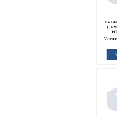
НАТЯ
(CUM
И
Уточни
В