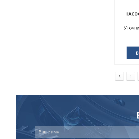
НАСО
Уточни
В
1