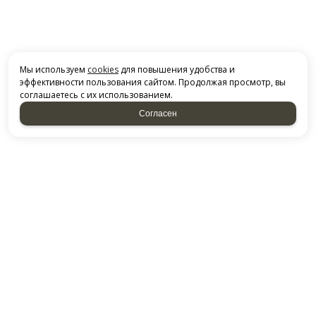
Мы используем
cookies
для повышения удобства и
эффективности пользования сайтом. Продолжая просмотр, вы
соглашаетесь с их использованием.
Согласен
СВЯЗАТЬСЯ С НАМИ
НАБЕРЕЖНЫЕ ЧЕЛНЫ, ТЕРРИТОРИЯ ПГО ГАРАЖ-2000,
Казанский проспект, 227
ДОСТАВКА ПО РФ
Посмотреть на карте