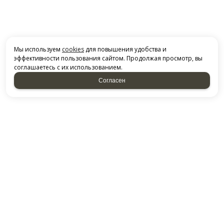
Мы используем
cookies
для повышения удобства и
эффективности пользования сайтом. Продолжая просмотр, вы
соглашаетесь с их использованием.
Согласен
СВЯЗАТЬСЯ С НАМИ
НАБЕРЕЖНЫЕ ЧЕЛНЫ, ТЕРРИТОРИЯ ПГО ГАРАЖ-2000,
Казанский проспект, 227
ДОСТАВКА ПО РФ
Посмотреть на карте