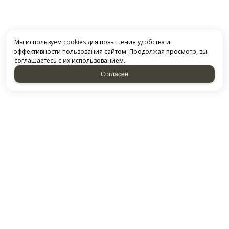
Мы используем
cookies
для повышения удобства и
эффективности пользования сайтом. Продолжая просмотр, вы
соглашаетесь с их использованием.
Согласен
СВЯЗАТЬСЯ С НАМИ
НАБЕРЕЖНЫЕ ЧЕЛНЫ, ТЕРРИТОРИЯ ПГО ГАРАЖ-2000,
Казанский проспект, 227
ДОСТАВКА ПО РФ
Посмотреть на карте
+79869105068