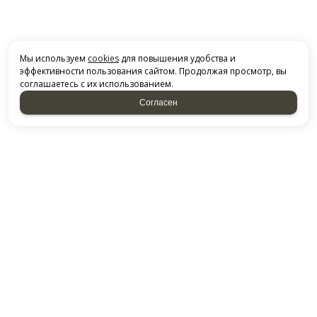
Мы используем
cookies
для повышения удобства и
эффективности пользования сайтом. Продолжая просмотр, вы
соглашаетесь с их использованием.
Согласен
СВЯЗАТЬСЯ С НАМИ
НАБЕРЕЖНЫЕ ЧЕЛНЫ, ТЕРРИТОРИЯ ПГО ГАРАЖ-2000,
Казанский проспект, 227
ДОСТАВКА ПО РФ
Посмотреть на карте
+79869105068