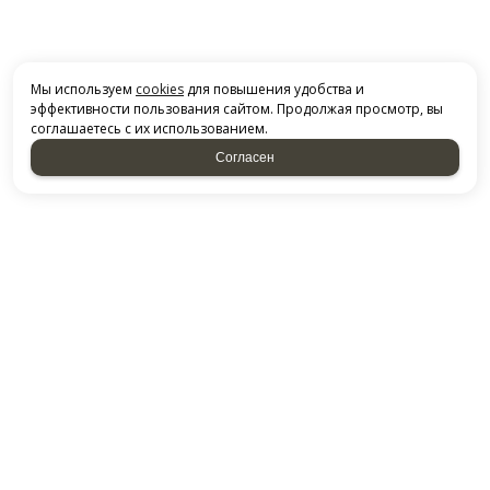
Мы используем
cookies
для повышения удобства и
эффективности пользования сайтом. Продолжая просмотр, вы
соглашаетесь с их использованием.
Согласен
СВЯЗАТЬСЯ С НАМИ
НАБЕРЕЖНЫЕ ЧЕЛНЫ, ТЕРРИТОРИЯ ПГО ГАРАЖ-2000,
Казанский проспект, 227
ДОСТАВКА ПО РФ
Посмотреть на карте
+79869105068